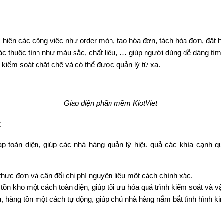
hiện các công việc như order món, tạo hóa đơn, tách hóa đơn, đặt hà
c thuộc tính như màu sắc, chất liệu, … giúp người dùng dễ dàng tìm
 kiểm soát chặt chẽ và có thể được quản lý từ xa.
Giao diện phần mềm KiotViet
t
áp toàn diện, giúp các nhà hàng quản lý hiệu quả các khía cạnh q
hực đơn và cân đối chi phí nguyên liệu một cách chính xác.
 tồn kho một cách toàn diện, giúp tối ưu hóa quá trình kiểm soát và v
 hàng tồn một cách tự động, giúp chủ nhà hàng nắm bắt tình hình ki