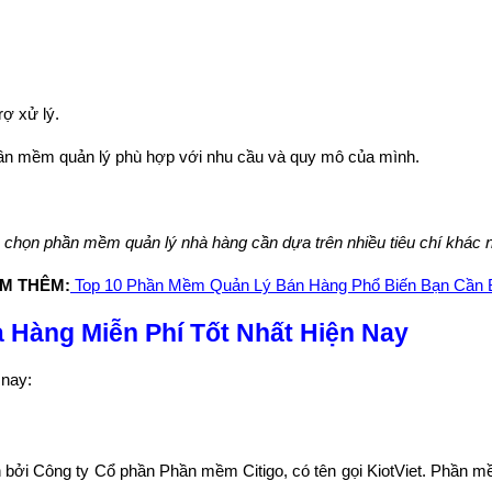
rợ xử lý.
hần mềm quản lý phù hợp với nhu cầu và quy mô của mình.
 chọn phần mềm quản lý nhà hàng cần dựa trên nhiều tiêu chí khác 
M THÊM:
Top 10 Phần Mềm Quản Lý Bán Hàng Phổ Biến Bạn Cần B
 Hàng Miễn Phí Tốt Nhất Hiện Nay
 nay:
n bởi Công ty Cổ phần Phần mềm Citigo, có tên gọi KiotViet. Phần m