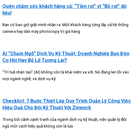
Quên chăm sóc khách hàng cũ: “Tiền rơi” vì “Bỏ rơi” dữ
liệu!
Bạn có bao giờ giật mình nhận ra: Một khách hàng từng lắp cả hệ thống
camera hay dàn máy photocopy trị giá hàng
AI “Chạm Ngõ” Dịch Vụ Kỹ Thuật: Doanh Nghiệp Bạn Đón
Cơ Hội Hay Bỏ Lỡ Tương Lai?
“Trí tuệ nhân tạo” (AI) không còn là khái niệm xa vời. Nó đang len lỏi vào
mọi ngành nghề, và dịch vụ kỹ
Checklist: 7 Bước Thiết Lập Quy Trình Quản Lý Công Việc
Hiệu Quả Cho Đội Kỹ Thuật Với Zinwork
Trong bối cảnh cạnh tranh của ngành dịch vụ kỹ thuật, việc quản lý đội
ngũ một cách hiệu quả không còn là lựa