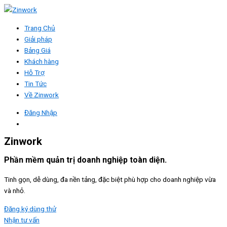
Trang Chủ
Giải pháp
Bảng Giá
Khách hàng
Hỗ Trợ
Tin Tức
Về Zinwork
Đăng Nhập
Zinwork
Phần mềm quản trị doanh nghiệp toàn diện.
Tinh gọn, dễ dùng, đa nền tảng, đặc biệt phù hợp cho doanh nghiệp vừa
và nhỏ.
Đăng ký dùng thử
Nhận tư vấn