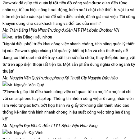
Zinwork đã giúp tôi quản lý tốt tiến độ công việc được giao đến từng
nhân sự, tối ưu hiệu năng hoạt động, kiểm soát chặt chẽ thiết bị vật tư và
luôn nhận báo cáo kịp thời để sớm điều chỉnh, đánh giá mọi việc. Tôi cũng
khuyên dùng cho các khách hàng và đối tác của mình!"
Mr. Trần Đặng Hiếu Nhơn
Trưởng đ.diện MT-TN t.đoàn Brother VN
"Ngoài điều phối triển khai công việc nhanh chóng, tính năng quản lý thiết
bị của Zinwork giúp chúng tôi quản lý thiết bị bán và cho thuê máy dễ
dàng, có thể quét mã để truy xuất lịch sử sửa chữa, thay thế phụ tùng, vật
tư trên app điện thoại rất tiện lợi. Một sản phẩm đúng nghĩa cho ngành kỹ
thuật!"
Mr. Nguyễn Văn Quý
Trưởng phòng Kỹ Thuật Cty Nguyễn Đức Hào
"Zinwork giúp tôi điều hành công việc cơ quan từ xa mọi lúc mọi nơi chỉ
với smartphone hay laptop. Thông tin nhóm công việc rõ ràng, nhân viên
làm việc tự giác hơn, bớt họp hành và giấy tờ không cần thiết. Báo cáo
thống kê nắm tình hình nhanh chóng, hiệu suất công việc tăng lên đáng
kể"
Mr. Nguyễn Đại Vĩnh
G.đốc TTYT Bệnh Viện Hòa Vang