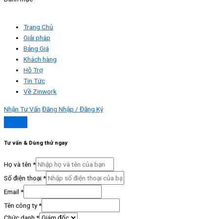
Trang Chủ
Giải pháp
Bảng Giá
Khách hàng
Hỗ Trợ
Tin Tức
Về Zinwork
Nhận Tư Vấn
Đăng Nhập / Đăng Ký
Tư vấn & Dùng thử ngay
Họ và tên
*
Số điện thoại
*
Email
*
Tên công ty
*
Chức danh
*